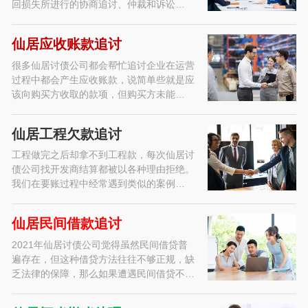
回损失所进行的协商追讨、仲裁和诉讼…
仙居应收账款追讨
很多仙居讨债公司都会帮忙追讨企业在运营
过程中都会产生应收账款，说简单些就是应
该向购买方收取的款项，但购买方未能…
仙居工程欠款追讨
工程做完之后却拿不到工程款，每次仙居讨
债公司找开发商结算都被以各种理由拒绝。
我们在要账过程中经常遇到类似的案例…
仙居民间借款追讨
2021年仙居讨债公司觉得虽然民间借贷普
遍存在，但这种借贷方法往往不够正规，缺
乏法律的保障，那么如果遭遇民间借贷不…