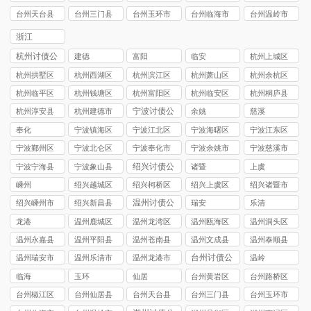
司
讨债公司
讨债公司
讨债公司
讨债公司
台州天台县
台州三门县
台州玉环市
台州临海市
台州温岭市
讨债公司
讨债公司
讨债公司
讨债公司
讨债公司
浙江
杭州讨债公
建德
富阳
临安
杭州上城区
司
讨债公司
杭州拱墅区
杭州西湖区
杭州滨江区
杭州萧山区
杭州余杭区
讨债公司
讨债公司
讨债公司
讨债公司
讨债公司
杭州临平区
杭州钱塘区
杭州富阳区
杭州临安区
杭州桐庐县
讨债公司
讨债公司
讨债公司
讨债公司
讨债公司
宁波讨债公
杭州淳安县
杭州建德市
余姚
慈溪
司
讨债公司
讨债公司
奉化
宁波镇海区
宁波江北区
宁波海曙区
宁波江东区
讨债公司
讨债公司
讨债公司
讨债公司
宁波鄞州区
宁波北仑区
宁波奉化市
宁波余姚市
宁波慈溪市
讨债公司
讨债公司
讨债公司
讨债公司
讨债公司
绍兴讨债公
宁波宁海县
宁波象山县
诸暨
上虞
司
讨债公司
讨债公司
嵊州
绍兴越城区
绍兴柯桥区
绍兴上虞区
绍兴诸暨市
讨债公司
讨债公司
讨债公司
讨债公司
温州讨债公
绍兴嵊州市
绍兴新昌县
瑞安
乐清
司
讨债公司
讨债公司
龙港
温州鹿城区
温州龙湾区
温州瓯海区
温州洞头区
讨债公司
讨债公司
讨债公司
讨债公司
温州永嘉县
温州平阳县
温州苍南县
温州文成县
温州泰顺县
讨债公司
讨债公司
讨债公司
讨债公司
讨债公司
台州讨债公
温州瑞安市
温州乐清市
温州龙港市
温岭
司
讨债公司
讨债公司
讨债公司
临海
玉环
仙居
台州黄岩区
台州路桥区
讨债公司
讨债公司
台州椒江区
台州仙居县
台州天台县
台州三门县
台州玉环市
讨债公司
讨债公司
讨债公司
讨债公司
讨债公司