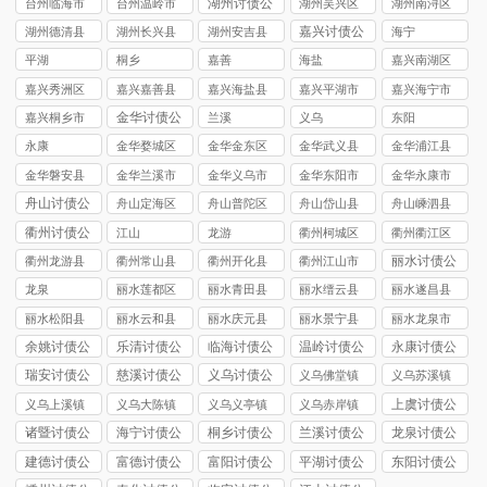
湖州讨债公
台州临海市
台州温岭市
湖州吴兴区
湖州南浔区
司
讨债公司
讨债公司
讨债公司
讨债公司
嘉兴讨债公
湖州德清县
湖州长兴县
湖州安吉县
海宁
司
讨债公司
讨债公司
讨债公司
平湖
桐乡
嘉善
海盐
嘉兴南湖区
讨债公司
嘉兴秀洲区
嘉兴嘉善县
嘉兴海盐县
嘉兴平湖市
嘉兴海宁市
讨债公司
讨债公司
讨债公司
讨债公司
讨债公司
金华讨债公
嘉兴桐乡市
兰溪
义乌
东阳
司
讨债公司
永康
金华婺城区
金华金东区
金华武义县
金华浦江县
讨债公司
讨债公司
讨债公司
讨债公司
金华磐安县
金华兰溪市
金华义乌市
金华东阳市
金华永康市
讨债公司
讨债公司
讨债公司
讨债公司
讨债公司
舟山讨债公
舟山定海区
舟山普陀区
舟山岱山县
舟山嵊泗县
司
讨债公司
讨债公司
讨债公司
讨债公司
衢州讨债公
江山
龙游
衢州柯城区
衢州衢江区
司
讨债公司
讨债公司
丽水讨债公
衢州龙游县
衢州常山县
衢州开化县
衢州江山市
司
讨债公司
讨债公司
讨债公司
讨债公司
龙泉
丽水莲都区
丽水青田县
丽水缙云县
丽水遂昌县
讨债公司
讨债公司
讨债公司
讨债公司
丽水松阳县
丽水云和县
丽水庆元县
丽水景宁县
丽水龙泉市
讨债公司
讨债公司
讨债公司
讨债公司
讨债公司
余姚讨债公
乐清讨债公
临海讨债公
温岭讨债公
永康讨债公
司
司
司
司
司
瑞安讨债公
慈溪讨债公
义乌讨债公
义乌佛堂镇
义乌苏溪镇
司
司
司
讨债公司
讨债公司
上虞讨债公
义乌上溪镇
义乌大陈镇
义乌义亭镇
义乌赤岸镇
司
讨债公司
讨债公司
讨债公司
讨债公司
诸暨讨债公
海宁讨债公
桐乡讨债公
兰溪讨债公
龙泉讨债公
司
司
司
司
司
建德讨债公
富德讨债公
富阳讨债公
平湖讨债公
东阳讨债公
司
司
司
司
司