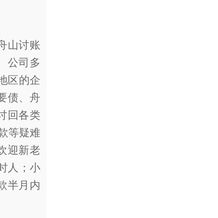
舟山讨账
。公司多
地区的企
要债、舟
讨回各类
程款等疑难
欢迎新老
时人；小
款半月内