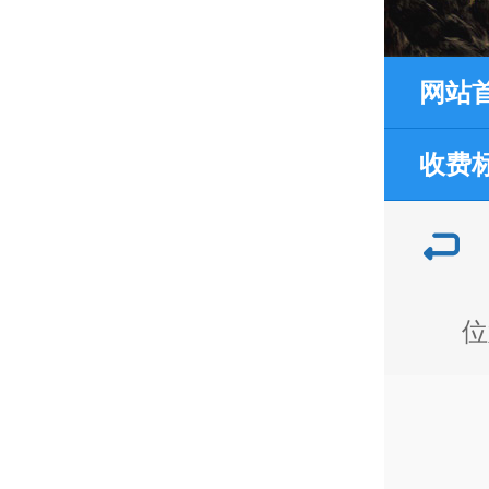
网站
收费
位