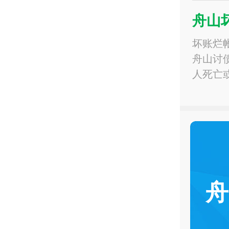
舟山
坏账烂
舟山讨
人死亡
舟