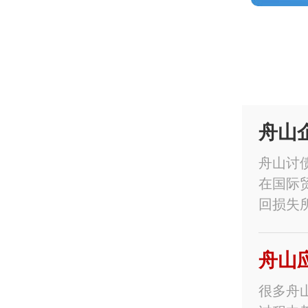
舟山
舟山讨
在国际
回损失
舟山
很多舟