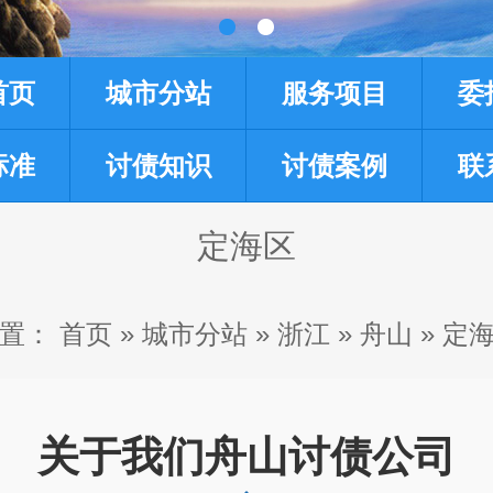
首页
城市分站
服务项目
委
标准
讨债知识
讨债案例
联
定海区
置：
首页
»
城市分站
»
浙江
»
舟山
»
定
关于我们舟山讨债公司