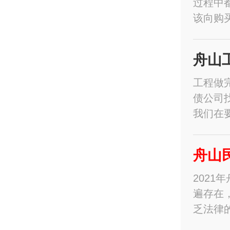
过程中
该向购
舟山
工程做
债公司
我们在
舟山
202
遍存在
乏法律