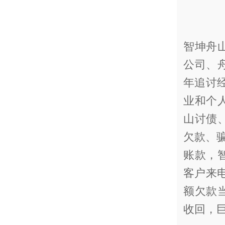
智坤舟
公司、
年追讨
业和个
山讨债
欠款、骗
账款，
客户来
额欠款
收回，