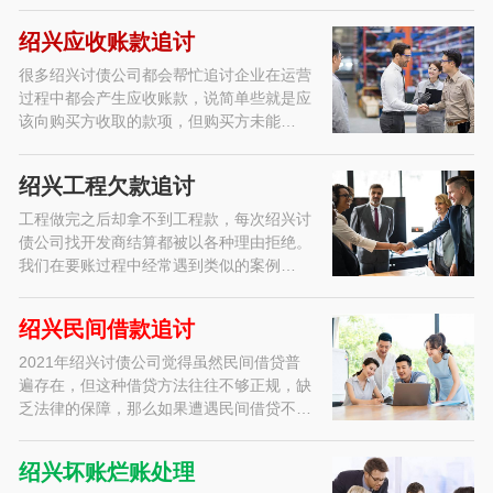
绍兴应收账款追讨
很多绍兴讨债公司都会帮忙追讨企业在运营
过程中都会产生应收账款，说简单些就是应
该向购买方收取的款项，但购买方未能…
绍兴工程欠款追讨
工程做完之后却拿不到工程款，每次绍兴讨
债公司找开发商结算都被以各种理由拒绝。
我们在要账过程中经常遇到类似的案例…
绍兴民间借款追讨
2021年绍兴讨债公司觉得虽然民间借贷普
遍存在，但这种借贷方法往往不够正规，缺
乏法律的保障，那么如果遭遇民间借贷不…
绍兴坏账烂账处理