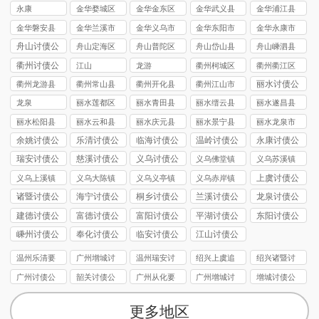
司
讨债公司
永康
金华婺城区
金华金东区
金华武义县
金华浦江县
讨债公司
讨债公司
讨债公司
讨债公司
金华磐安县
金华兰溪市
金华义乌市
金华东阳市
金华永康市
讨债公司
讨债公司
讨债公司
讨债公司
讨债公司
舟山讨债公
舟山定海区
舟山普陀区
舟山岱山县
舟山嵊泗县
司
讨债公司
讨债公司
讨债公司
讨债公司
衢州讨债公
江山
龙游
衢州柯城区
衢州衢江区
司
讨债公司
讨债公司
丽水讨债公
衢州龙游县
衢州常山县
衢州开化县
衢州江山市
司
讨债公司
讨债公司
讨债公司
讨债公司
龙泉
丽水莲都区
丽水青田县
丽水缙云县
丽水遂昌县
讨债公司
讨债公司
讨债公司
讨债公司
丽水松阳县
丽水云和县
丽水庆元县
丽水景宁县
丽水龙泉市
讨债公司
讨债公司
讨债公司
讨债公司
讨债公司
余姚讨债公
乐清讨债公
临海讨债公
温岭讨债公
永康讨债公
司
司
司
司
司
瑞安讨债公
慈溪讨债公
义乌讨债公
义乌佛堂镇
义乌苏溪镇
司
司
司
讨债公司
讨债公司
上虞讨债公
义乌上溪镇
义乌大陈镇
义乌义亭镇
义乌赤岸镇
司
讨债公司
讨债公司
讨债公司
讨债公司
诸暨讨债公
海宁讨债公
桐乡讨债公
兰溪讨债公
龙泉讨债公
司
司
司
司
司
建德讨债公
富德讨债公
富阳讨债公
平湖讨债公
东阳讨债公
司
司
司
司
司
嵊州讨债公
奉化讨债公
临安讨债公
江山讨债公
司
司
司
司
温州乐清要
广州增城讨
温州瑞安讨
绍兴上虞追
绍兴诸暨讨
债公司
债公司
债公司
债公司
债公司
广州讨债公
韶关讨债公
广州从化要
广州增城讨
增城讨债公
司
司
债公司
债公司
司
更多地区