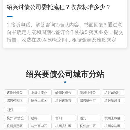
绍兴讨债公司委托流程？收费标准多少？
1.接听电话、解答咨询2.确认内容、书面回复3.通过意
向书确定方案和周期4.签订合作协议5.落实业务，提交
报告。收费在20%-50%之间，根据金额及难度来定
绍兴要债公司城市分站
诸暨讨债公
上虞讨债公
嵊州讨债公
新昌讨债公
绍兴越城区
司
司
司
司
讨债公司
绍兴柯桥区
绍兴上虞区
绍兴诸暨市
绍兴嵊州市
绍兴新昌县
讨债公司
讨债公司
讨债公司
讨债公司
讨债公司
浙江
杭州讨债公
建德
富阳
临安
杭州上城区
司
讨债公司
杭州拱墅区
杭州西湖区
杭州滨江区
杭州萧山区
杭州余杭区