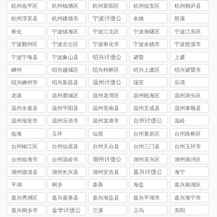
讨债公司
讨债公司
讨债公司
讨债公司
讨债公司
杭州临平区
杭州钱塘区
杭州富阳区
杭州临安区
杭州桐庐县
讨债公司
讨债公司
讨债公司
讨债公司
讨债公司
宁波讨债公
杭州淳安县
杭州建德市
余姚
慈溪
司
讨债公司
讨债公司
奉化
宁波镇海区
宁波江北区
宁波海曙区
宁波江东区
讨债公司
讨债公司
讨债公司
讨债公司
宁波鄞州区
宁波北仑区
宁波奉化市
宁波余姚市
宁波慈溪市
讨债公司
讨债公司
讨债公司
讨债公司
讨债公司
绍兴讨债公
宁波宁海县
宁波象山县
诸暨
上虞
司
讨债公司
讨债公司
嵊州
绍兴越城区
绍兴柯桥区
绍兴上虞区
绍兴诸暨市
讨债公司
讨债公司
讨债公司
讨债公司
温州讨债公
绍兴嵊州市
绍兴新昌县
瑞安
乐清
司
讨债公司
讨债公司
龙港
温州鹿城区
温州龙湾区
温州瓯海区
温州洞头区
讨债公司
讨债公司
讨债公司
讨债公司
温州永嘉县
温州平阳县
温州苍南县
温州文成县
温州泰顺县
讨债公司
讨债公司
讨债公司
讨债公司
讨债公司
台州讨债公
温州瑞安市
温州乐清市
温州龙港市
温岭
司
讨债公司
讨债公司
讨债公司
临海
玉环
仙居
台州黄岩区
台州路桥区
讨债公司
讨债公司
台州椒江区
台州仙居县
台州天台县
台州三门县
台州玉环市
讨债公司
讨债公司
讨债公司
讨债公司
讨债公司
湖州讨债公
台州临海市
台州温岭市
湖州吴兴区
湖州南浔区
司
讨债公司
讨债公司
讨债公司
讨债公司
嘉兴讨债公
湖州德清县
湖州长兴县
湖州安吉县
海宁
司
讨债公司
讨债公司
讨债公司
平湖
桐乡
嘉善
海盐
嘉兴南湖区
讨债公司
嘉兴秀洲区
嘉兴嘉善县
嘉兴海盐县
嘉兴平湖市
嘉兴海宁市
讨债公司
讨债公司
讨债公司
讨债公司
讨债公司
金华讨债公
嘉兴桐乡市
兰溪
义乌
东阳